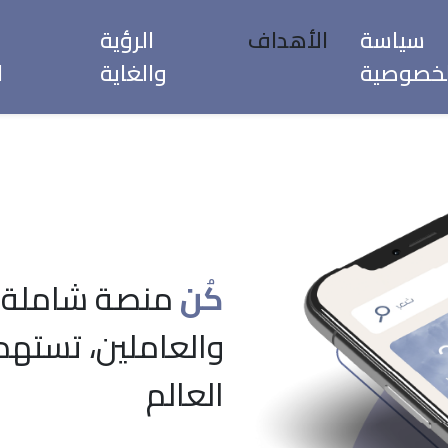
سياسة
الأهداف
الرؤية
لخصوصية
والغاية
ا
كُن
منصة شاملة ت
والعاملين، تستهد
العالم