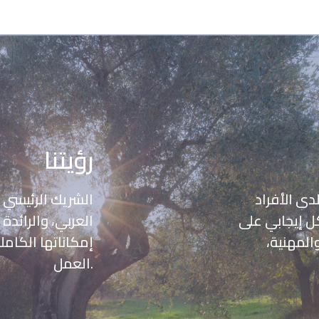
رؤيتنا
دى الأفراد
الشريك الرئيسي 
ل إيجابي على
العربي، والرائد
المهنية،
إمكاناتها الكامل
العمل.