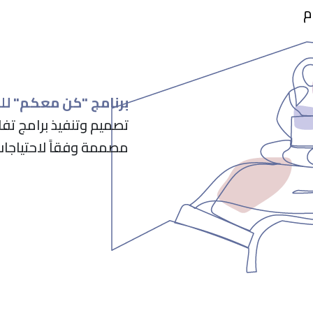
م
برنامج "كن معكم" ل
تصميم وتنفيذ برامج تفاع
مصممة وفقاً لاحتياجا